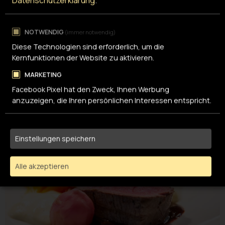
Datenschutzerklärung
.
zusammen ein Team, wobei das stark catering auch
ausserhalb des startup space als Catering-Service
NOTWENDIG
(immer notwendig)
tätig ist.
Diese Technologien sind erforderlich, um die
Kernfunktionen der Website zu aktivieren.
Schauen Sie in unsere
Catering-Mappe
.
Sehr gerne
beraten wir Sie und freuen uns auf Sie!
MARKETING
Facebook Pixel hat den Zweck, Ihnen Werbung
anzuzeigen, die Ihren persönlichen Interessen entspricht.
Einstellungen speichern
Alle akzeptieren